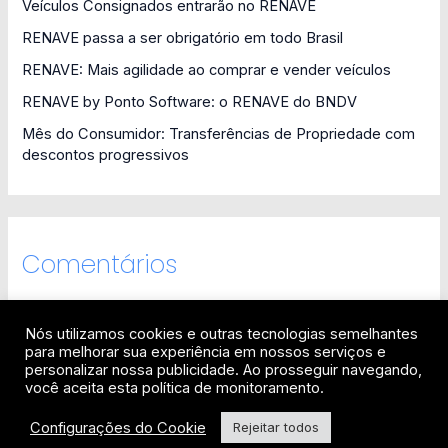
Veículos Consignados entrarão no RENAVE
RENAVE passa a ser obrigatório em todo Brasil
RENAVE: Mais agilidade ao comprar e vender veículos
RENAVE by Ponto Software: o RENAVE do BNDV
Mês do Consumidor: Transferências de Propriedade com
descontos progressivos
Comentários
Nós utilizamos cookies e outras tecnologias semelhantes
para melhorar sua experiência em nossos serviços e
personalizar nossa publicidade. Ao prosseguir navegando,
você aceita esta política de monitoramento.
© 2026 BNDV - Soluções em TI LTDA - Todos os direitos
Configurações do Cookie
Rejeitar todos
reservados