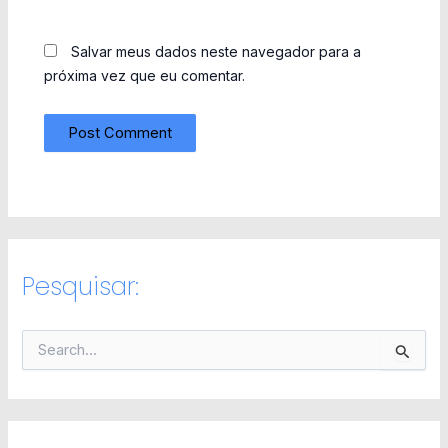
Salvar meus dados neste navegador para a
próxima vez que eu comentar.
Pesquisar:
P
e
s
q
u
i