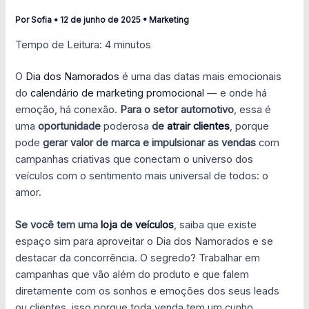
Por
Sofia
•
12 de junho de 2025
•
Marketing
Tempo de Leitura:
4
minutos
O
Dia dos Namorados
é uma das datas mais emocionais
do
calendário de marketing promocional
— e onde há
emoção, há conexão.
Para o setor automotivo
, essa é
uma
oportunidade
poderosa
de
atrair clientes
, porque
pode
gerar valor de marca e impulsionar as vendas
com
campanhas criativas que conectam o universo dos
veículos com o sentimento mais universal de todos: o
amor.
Se você tem uma
loja de veículos
, saiba que existe
espaço sim para aproveitar o Dia dos Namorados e se
destacar da concorrência. O segredo? Trabalhar em
campanhas que vão além do produto e que falem
diretamente com os sonhos e emoções dos seus leads
ou clientes, isso porque toda venda tem um cunho