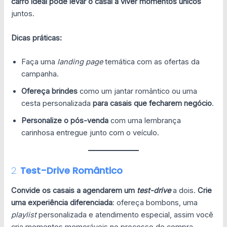
carro ideal pode levar o casal a viver momentos únicos
juntos.
Dicas práticas:
Faça uma
landing page
temática com as ofertas da
campanha.
Ofereça brindes
como um jantar romântico ou uma
cesta personalizada
para casais que fecharem negócio
.
Personalize o pós-venda
com uma lembrança
carinhosa entregue junto com o veículo.
2.
Test-Drive Romântico
Convide os casais a agendarem um
test-drive
a dois.
Crie
uma experiência diferenciada
: ofereça bombons, uma
playlist
personalizada e atendimento especial, assim você
cria momentos memoráveis no processo de compra —