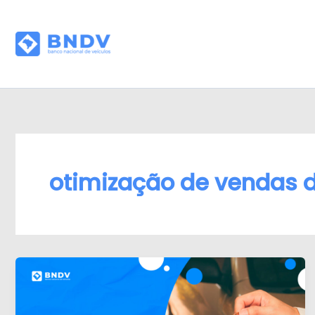
Ir
Blog - BNDV - Sistem
para
para Lojas de
o
Veículos
conteúdo
otimização de vendas d