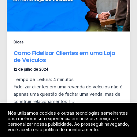
Dicas
Como Fidelizar Clientes em uma Loja
de Veículos
12 de julho de 2024
Tempo de Leitura:
4
minutos
Fidelizar clientes em uma revenda de veículos não é
apenas uma questão de fechar uma venda, mas de
construir relacionamentos […]
Nós utilizamos cookies e outras tecnologias semelhantes
para melhorar sua experiência em nossos serviços e
personalizar nossa publicidade. Ao prosseguir navegando,
você aceita esta política de monitoramento.