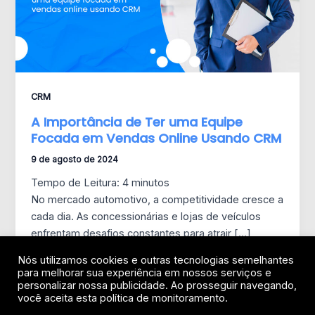
CRM
A Importância de Ter uma Equipe
Focada em Vendas Online Usando CRM
9 de agosto de 2024
Tempo de Leitura:
4
minutos
No mercado automotivo, a competitividade cresce a
cada dia. As concessionárias e lojas de veículos
enfrentam desafios constantes para atrair […]
Nós utilizamos cookies e outras tecnologias semelhantes
para melhorar sua experiência em nossos serviços e
personalizar nossa publicidade. Ao prosseguir navegando,
você aceita esta política de monitoramento.