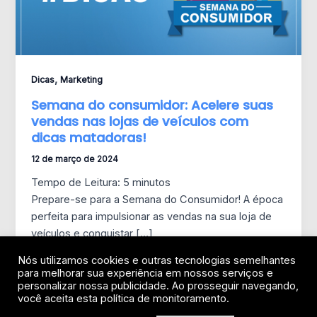
,
Dicas
Marketing
Semana do consumidor: Acelere suas
vendas nas lojas de veículos com
dicas matadoras!
12 de março de 2024
Tempo de Leitura:
5
minutos
Prepare-se para a Semana do Consumidor! A época
perfeita para impulsionar as vendas na sua loja de
veículos e conquistar […]
Nós utilizamos cookies e outras tecnologias semelhantes
para melhorar sua experiência em nossos serviços e
personalizar nossa publicidade. Ao prosseguir navegando,
você aceita esta política de monitoramento.