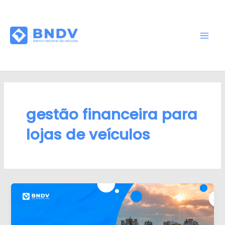
Ir
Blog - BNDV -
para
Sistema para
o
Lojas de
conteúdo
Mai
Veículos
Men
gestão financeira para
lojas de veículos