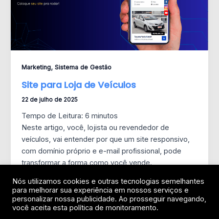
,
Marketing
Sistema de Gestão
Site para Loja de Veículos
22 de julho de 2025
Tempo de Leitura:
6
minutos
Neste artigo, você, lojista ou revendedor de
veículos, vai entender por que um site responsivo,
com domínio próprio e e-mail profissional, pode
transformar a forma como você vende.
Nós utilizamos cookies e outras tecnologias semelhantes
para melhorar sua experiência em nossos serviços e
personalizar nossa publicidade. Ao prosseguir navegando,
você aceita esta política de monitoramento.