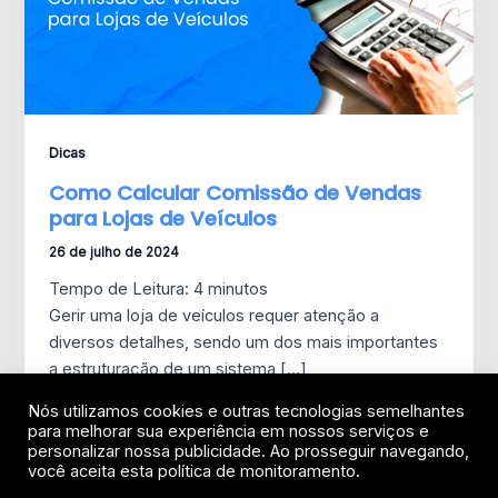
Dicas
Como Calcular Comissão de Vendas
para Lojas de Veículos
26 de julho de 2024
Tempo de Leitura:
4
minutos
Gerir uma loja de veículos requer atenção a
diversos detalhes, sendo um dos mais importantes
a estruturação de um sistema […]
Nós utilizamos cookies e outras tecnologias semelhantes
para melhorar sua experiência em nossos serviços e
personalizar nossa publicidade. Ao prosseguir navegando,
você aceita esta política de monitoramento.