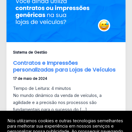
Sistema de Gestão
Contratos e Impressões
personalizadas para Lojas de Veículos
17 de maio de 2024
Tempo de Leitura:
4
minutos
No mundo dinâmico da venda de veículos, a
agilidade e a precisão nos processos são
fundamentais para o sucesso do […]
Nós utilizamos cookies e outras tecnologias semelhantes
para melhorar sua experiência em nossos serviços e
personalizar nossa publicidade. Ao prosseguir navegando,