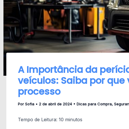
A Importância da períci
veículos: Saiba por que
processo
Por
Sofia
•
2 de abril de 2024
•
Dicas para Compra
,
Segura
Tempo de Leitura:
10
minutos