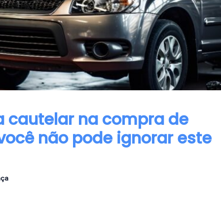
a cautelar na compra de
 você não pode ignorar este
nça